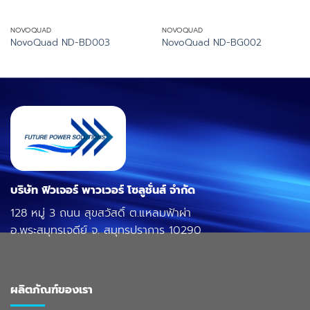
NOVOQUAD
NOVOQUAD
NovoQuad ND-BD003
NovoQuad ND-BG002
บริษัท ฟิวเจอร์ พาวเวอร์ โซลูชั่นส์ จำกัด
128 หมู่ 3 ถนน สุขสวัสดิ์ ต.แหลมฟ้าผ่า
อ.พระสมุทรเจดีย์ จ. สมุทรปราการ 10290
ผลิตภัณฑ์ของเรา