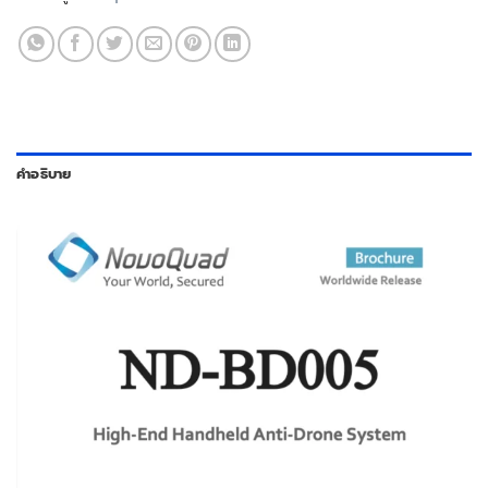
คำอธิบาย