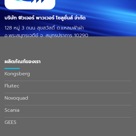
บริษัท ฟิวเจอร์ พาวเวอร์ โซลูชั่นส์ จำกัด
128 หมู่ 3 ถนน สุขสวัสดิ์ ต.แหลมฟ้าผ่า
อ.พระสมุทรเจดีย์ จ. สมุทรปราการ 10290
ผลิตภัณฑ์ของเรา
Kongsberg
Fluitec
Novoquad
Scania
GEES