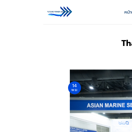
ข้าม
ไป
หน้
ยัง
เนื้อหา
Th
14
พ.ย.