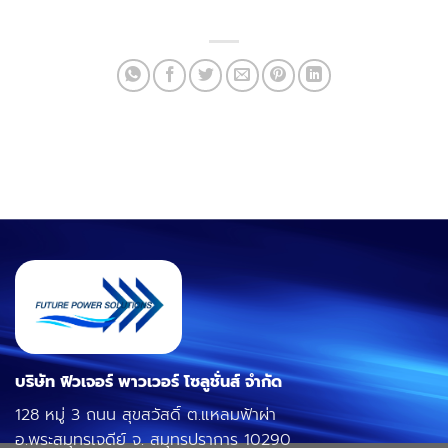
บริษัท ฟิวเจอร์ พาวเวอร์ โซลูชั่นส์ จำกัด
128 หมู่ 3 ถนน สุขสวัสดิ์ ต.แหลมฟ้าผ่า
อ.พระสมุทรเจดีย์ จ. สมุทรปราการ 10290