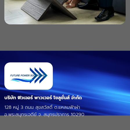
บริษัท ฟิวเจอร์ พาวเวอร์ โซลูชั่นส์ จำกัด
128 หมู่ 3 ถนน สุขสวัสดิ์ ต.แหลมฟ้าผ่า
อ.พระสมุทรเจดีย์ จ. สมุทรปราการ 10290